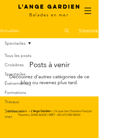
L'Ange Gardien
Balades en mer
S'inscrire
Actualités
Spectacles
Tous les posts
Posts à venir
Croisières
Spectacles
Découvrez d'autres catégories de ce
blog ou revenez plus tard.
Événements
Formations
Travaux
Sorties en
Adresse postale : «
L'Ange Gardien
» | 16 quai des Chantiers François
Palumbo, 34300 AGDE | SIRET :
343 474 284 00043
mer
AAGDA