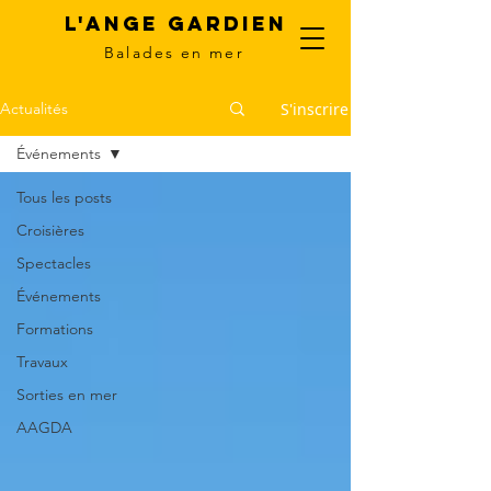
L'Ange Gardien
Balades en mer
S'inscrire
Actualités
Événements
Tous les posts
Croisières
Spectacles
Événements
Formations
Travaux
Sorties en mer
AAGDA